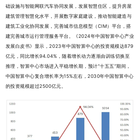
础设施与智能网联汽车协同发展，发展智慧住区，提升房屋
建筑管理智慧化水平，开展数字家庭建设，推动智能建造与
建筑工业化协同发展，完善城市信息模型（CIM）平台，搭
建完善城市运行管理服务平台。《2024年中国智算中心产业
发展白皮书》显示，2023年中国智算中心的投资规模达879
亿元，同比增长94.04%，随着增长动力逐渐由训练切换至
推理，智算中心市场进入平稳增长期，预计“十五五”期间，
中国智算中心复合增长率为15%左右，2030年中国智算中心
的投资规模超过2500亿元。