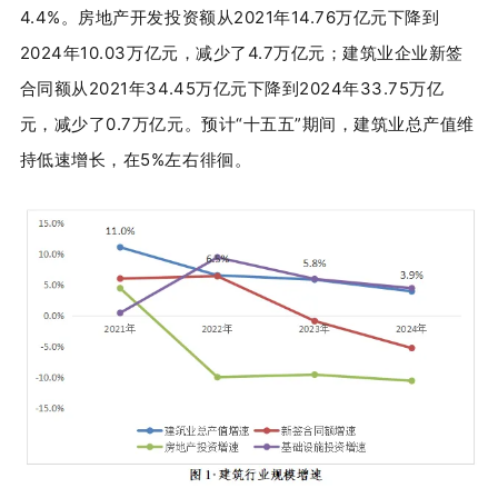
4.4%。房地产开发投资额从2021年14.76万亿元下降到
2024年10.03万亿元，减少了4.7万亿元；建筑业企业新签
合同额从2021年34.45万亿元下降到2024年33.75万亿
元，减少了0.7万亿元。预计“十五五”期间，建筑业总产值维
持低速增长，在5%左右徘徊。