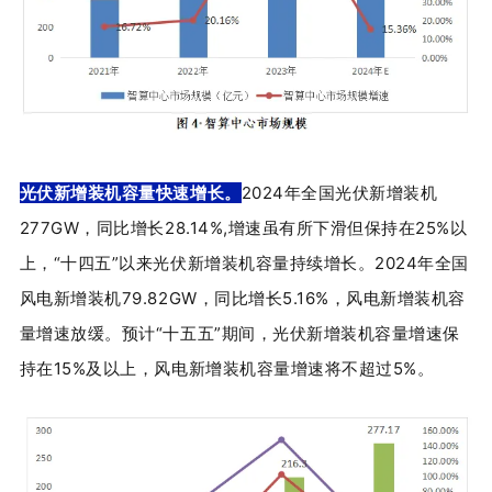
光伏新增装机容量快速增长。
2024年全国光伏新增装机
277GW，同比增长28.14%,增速虽有所下滑但保持在25%以
上，“十四五”以来光伏新增装机容量持续增长。2024年全国
风电新增装机79.82GW，同比增长5.16%，风电新增装机容
量增速放缓。预计“十五五”期间，光伏新增装机容量增速保
持在15%及以上，风电新增装机容量增速将不超过5%。