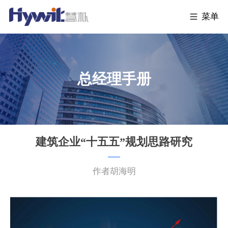
菜单
总经理手册
建筑企业“十五五”规划思路研究
作者胡海明