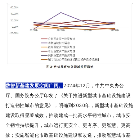
数智新基建发展空间广阔。
2024年12月，中共中央办公
厅、国务院办公厅印发了《关于推进新型城市基础设施建设
打造韧性城市的意见》，明确到2030年，新型城市基础设施
建设取得显著成效，推动建成一批高水平韧性城市，城市安
全韧性持续提升，城市运行更安全、更有序、更智慧、更高
效；实施智能化市政基础设施建设和改造，推动智慧城市基